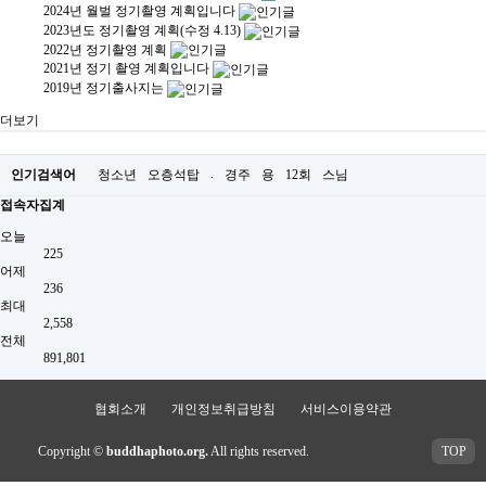
2024년 월벌 정기촬영 계획입니다
2023년도 정기촬영 계획(수정 4.13)
2022년 정기촬영 계획
2021년 정기 촬영 계획입니다
2019년 정기출사지는
더보기
.
인기검색어
청소년
오층석탑
경주
용
12회
스님
접속자집계
오늘
225
어제
236
최대
2,558
전체
891,801
협회소개
개인정보취급방침
서비스이용약관
Copyright ©
buddhaphoto.org.
All rights reserved.
TOP