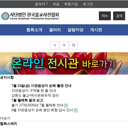
접속자 7
새글
회원가입
로그인
메뉴
검색
협회소개
갤러리
알림마당
게시판
공지사항
7월 24일(금) 33관음성지 순례·촬영 안내
33관음성지 구역별 한 줄 안내
강화도 불교•역사문화유적 정리
7월 월례회 결과 보고
불기 2570(2026)년 7월 월례회 안내
6월 33관음성지 순례 원만 회향 감사 인사
더보기
협회스케치