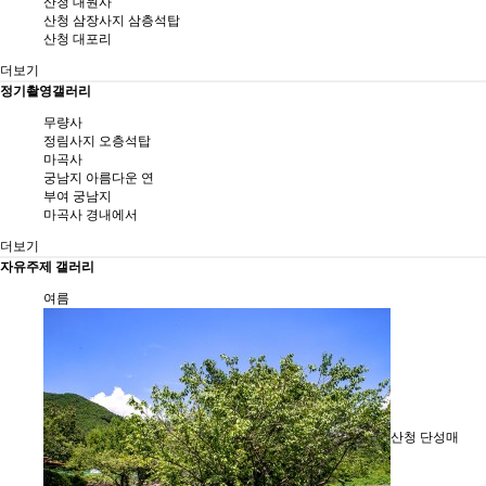
산청 대원사
산청 삼장사지 삼층석탑
산청 대포리
더보기
정기촬영갤러리
무량사
정림사지 오층석탑
마곡사
궁남지 아름다운 연
부여 궁남지
마곡사 경내에서
더보기
자유주제 갤러리
여름
산청 단성매