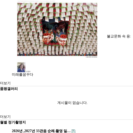
불교문화 속 용:
미래를꿈꾸다
더보기
품평갤러리
게시물이 없습니다.
더보기
월별 정기촬영지
2026년 ,2027년 33관음 순례.촬영 일…